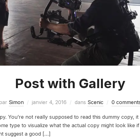
Post with Gallery
par
Simon
janvier 4, 2016
dans
Scenic
0 comment
. You’re not really supposed to read this dummy copy, it i
 type to visualize what the actual copy might look like if i
ht suggest a good […]