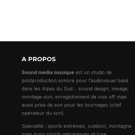
A PROPOS
Sound media musique
est un studio de
postproduction sonore pour l’audiovisuel basé
dans les Alpes du Sud : sound design, mixage,
montage-son, enregistrement de voix off mais
aussi prise de son pour les tournages (chef
opérateur du son).
Spécialité : sports extrêmes, outdoor, montagne
mais aussi sports mécaniques et luxe.